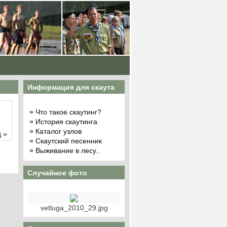
{MENUBLOCK}
Информация для скаута
»
Что такое скаутинг?
»
История скаутинга
»
Каталог узлов
 »
»
Скаутский песенник
»
Выживание в лесу..
Случайное фото
vetluga_2010_29.jpg