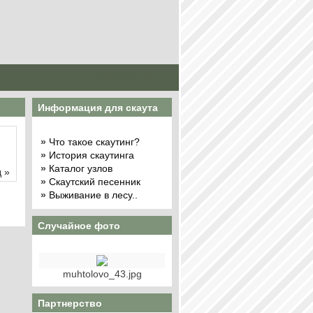
{MENUBLOCK}
Информация для скаута
»
Что такое скаутинг?
»
История скаутинга
»
Каталог узлов
 »
»
Скаутский песенник
»
Выживание в лесу..
Случайное фото
muhtolovo_43.jpg
Партнерство