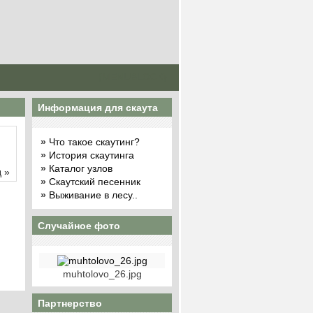
{MENUBLOCK}
Информация для скаута
»
Что такое скаутинг?
»
История скаутинга
»
Каталог узлов
 »
»
Скаутский песенник
»
Выживание в лесу..
Случайное фото
muhtolovo_26.jpg
Партнерство