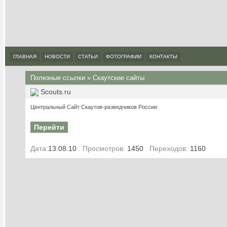
ГЛАВНАЯ
НОВОСТИ
СТАТЬИ
ФОТОГРАФИИ
КОНТАКТЫ
Полезные ссылки
»
Скаутские сайты
Scouts.ru
Центральный Сайт Скаутов-разведчиков России
Перейти
Дата:
13.08.10
Просмотров:
1450
Переходов:
1160